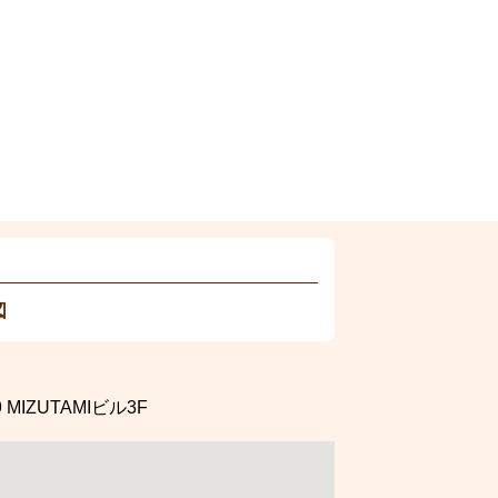
図
9
MIZUTAMIビル3F