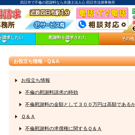
四日市で不倫の慰謝料なら弁護士法人心 四日市法律事務所
を請求したい
慰謝料を請求された
その他
お役立ち情報・Q＆A
お役立ち情報
不倫の慰謝料請求の時効
不倫慰謝料の金額として３００万円は高額である
Ｑ＆Ａ
不倫慰謝料の求償権に関するＱ＆Ａ